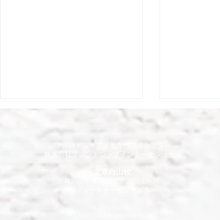
​フレンドシップ留学専門指導センター
​株式会社フレンドシップインターナショナル​
文京白山校:
〒112-0001 東京都文京区白山5-18-10
​フューチャービュービル
日本の高校で鍛錬した英語の
英語を母国
4技能の目的は？
の提言 (Comme
Tel 03-5940-0411
Email
info@friendship.gr.jp
English-speak