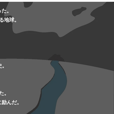
った。
る地球。
史。
。
た。
に励んだ。