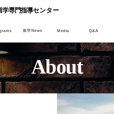
留学専門指導
センター
留学News
grams
Media
Q&A
About