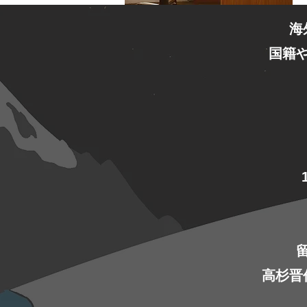
海
国籍
高杉晋