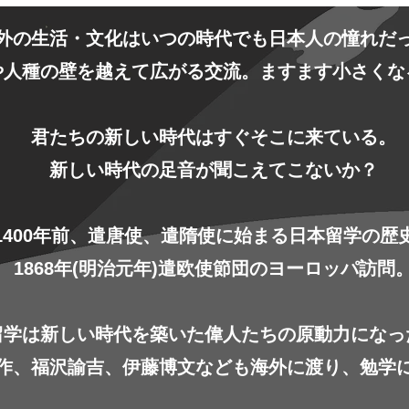
外の生活・文化はいつの時代でも日本人の憧れだ
や人種の壁を越えて広がる交流。ますます小さくな
君たちの新しい時代はすぐそこに来ている。
新しい時代の足音が聞こえてこないか？
1400年前、遣唐使、遣隋使に始まる日本留学の歴
1868年(明治元年)遣欧使節団のヨーロッパ訪問
留学は新しい時代を築いた偉人たちの原動力になっ
作、福沢諭吉、伊藤博文なども海外に渡り、勉学