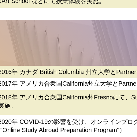
Art School などにて授業体験を実施。
2016年 カナダ British Columbia 州立大学とPartne
2017年 アメリカ合衆国California州立大学とPartne
2018年 アメリカ合衆国California州Fresnoにて、Summ
実施。
2020年 COVID-19の影響を受け、オンラインプ
("Online Study Abroad Preparation Program"）